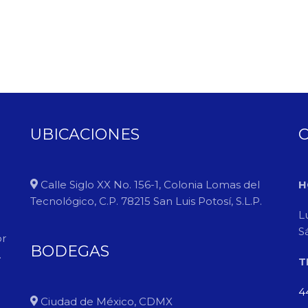
UBICACIONES
Calle Siglo XX No. 156-1, Colonia Lomas del
H
Tecnológico, C.P. 78215 San Luis Potosí, S.L.P.
L
S
or
BODEGAS
.
T
4
Ciudad de México, CDMX